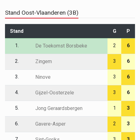
Stand Oost-Vlaanderen (3B)
Stand
G
P
1.
2
6
De Toekomst Borsbeke
2.
3
6
Zingem
3.
3
6
Ninove
4.
3
6
Gijzel-Oosterzele
5.
1
3
Jong Geraardsbergen
6.
2
3
Gavere-Asper
7.
3
3
Sint-Goriks