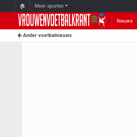
🏠
Meer sporten
Nieuws
Ander voetbalnieuws