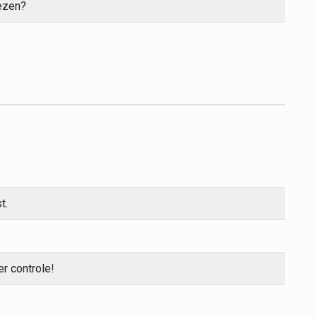
rezen?
t.
r controle!