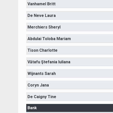
Vanhamel Britt
De Neve Laura
Merchiers Sheryl
Abdulai Toloba Mariam
Tison Charlotte
Vătafu Ştefania Iuliana
Wijnants Sarah
Coryn Jana
De Caigny Tine
Bank