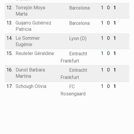
12.
Torrejón Moya
1
0
1
Barcelona
Marta
13.
Guijarro Gutiérrez
1
0
1
Barcelona
Patricia
14.
Le Sommer
1
0
1
Lyon (D)
Eugénie
15.
Reuteler Géraldine
1
0
1
Eintracht
Frankfurt
16.
Dunst Barbara
1
0
1
Eintracht
Martina
Frankfurt
17.
Schough Olivia
1
0
1
FC
Rosengaard