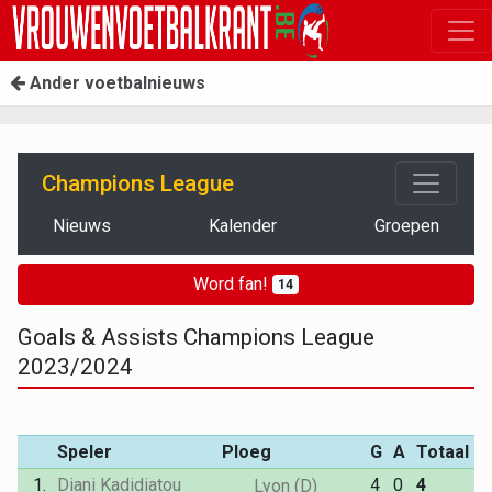
Ander voetbalnieuws
Champions League
Nieuws
Kalender
Groepen
Word fan!
14
Goals & Assists Champions League
2023/2024
Speler
Ploeg
G
A
Totaal
1.
Diani Kadidiatou
4
0
4
Lyon (D)