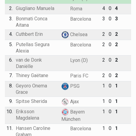
2.
Giugliano Manuela
4
0
4
Roma
3.
Bonmati Conca
3
0
3
Barcelona
Aitana
4.
Cuthbert Erin
2
0
2
Chelsea
5.
Putellas Segura
2
0
2
Barcelona
Alexia
6.
van de Donk
2
0
2
Lyon (D)
Daniëlle
7.
Thiney Gaëtane
2
0
2
Paris FC
8.
Geyoro Onema
1
0
1
PSG
Grace
9.
Spitse Sherida
1
0
1
Ajax
10.
Eriksson
1
0
1
Bayern
Magdalena
München
11.
Hansen Caroline
1
0
1
Barcelona
Graham