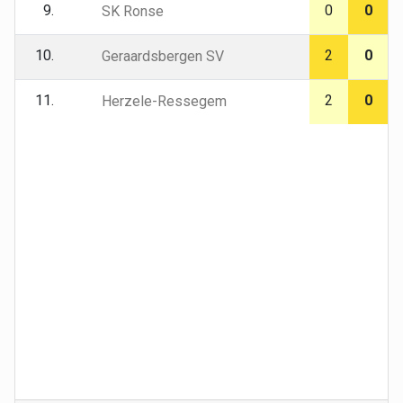
9.
0
0
SK Ronse
10.
2
0
Geraardsbergen SV
11.
2
0
Herzele-Ressegem