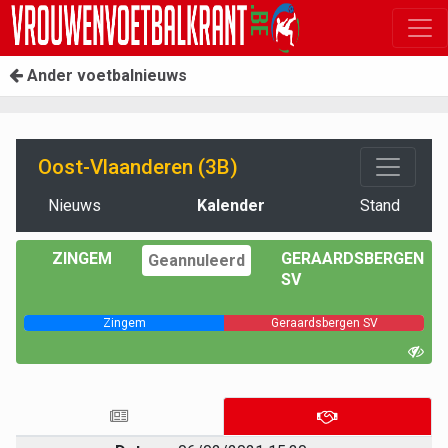
Ander voetbalnieuws
Oost-Vlaanderen (3B)
Nieuws
Kalender
Stand
ZINGEM
GERAARDSBERGEN
Geannuleerd
SV
Zingem
Geraardsbergen SV