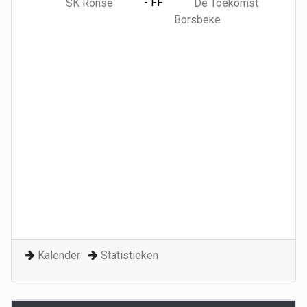
- FF
SK Ronse
De Toekomst
Borsbeke
Kalender
Statistieken