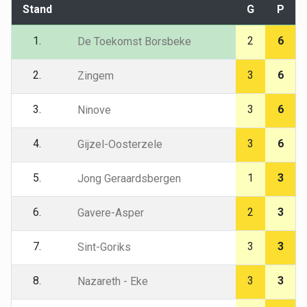
Stand
G
P
1.
2
6
De Toekomst Borsbeke
2.
3
6
Zingem
3.
3
6
Ninove
4.
3
6
Gijzel-Oosterzele
5.
1
3
Jong Geraardsbergen
6.
2
3
Gavere-Asper
7.
3
3
Sint-Goriks
8.
3
3
Nazareth - Eke