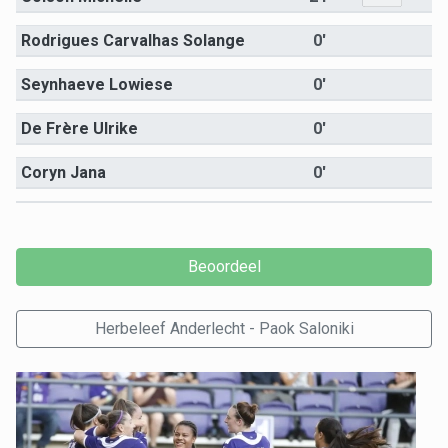
Rodrigues Carvalhas Solange
0'
Seynhaeve Lowiese
0'
De Frère Ulrike
0'
Coryn Jana
0'
Herbeleef Anderlecht - Paok Saloniki