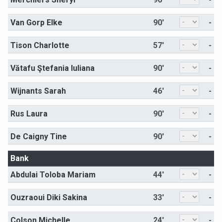
Van Gorp Elke
90'
-
Tison Charlotte
57'
-
Vătafu Ştefania Iuliana
90'
-
Wijnants Sarah
46'
-
Rus Laura
90'
-
De Caigny Tine
90'
-
Bank
Abdulai Toloba Mariam
44'
-
Ouzraoui Diki Sakina
33'
-
Colson Michelle
24'
-