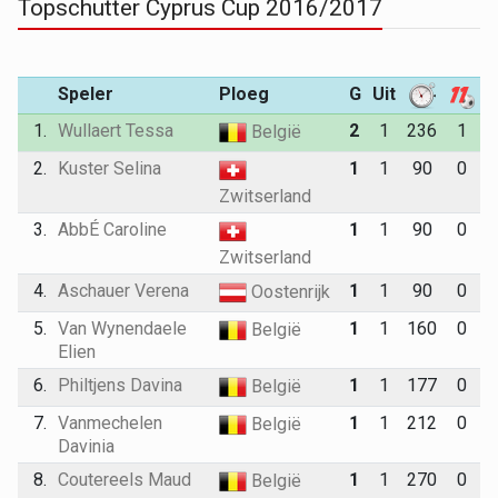
Topschutter Cyprus Cup 2016/2017
Speler
Ploeg
G
Uit
1.
Wullaert Tessa
2
1
236
1
België
2.
Kuster Selina
1
1
90
0
Zwitserland
3.
AbbÉ Caroline
1
1
90
0
Zwitserland
4.
Aschauer Verena
1
1
90
0
Oostenrijk
5.
Van Wynendaele
1
1
160
0
België
Elien
6.
Philtjens Davina
1
1
177
0
België
7.
Vanmechelen
1
1
212
0
België
Davinia
8.
Coutereels Maud
1
1
270
0
België