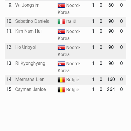
9.
Wi Jongsim
1
0
60
0
Noord-
Korea
10.
Sabatino Daniela
1
0
90
0
Italië
11.
Kim Nam Hui
1
0
90
0
Noord-
Korea
12.
Ho Unbyol
1
0
90
0
Noord-
Korea
13.
Ri Kyonghyang
1
0
90
0
Noord-
Korea
14.
Mermans Lien
1
0
160
0
België
15.
Cayman Janice
1
0
264
0
België