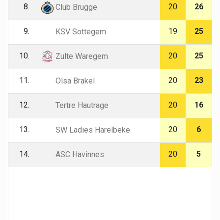
8.
20
26
Club Brugge
9.
19
25
KSV Sottegem
10.
20
25
Zulte Waregem
11.
20
23
Olsa Brakel
12.
20
16
Tertre Hautrage
13.
20
6
SW Ladies Harelbeke
14.
20
5
ASC Havinnes