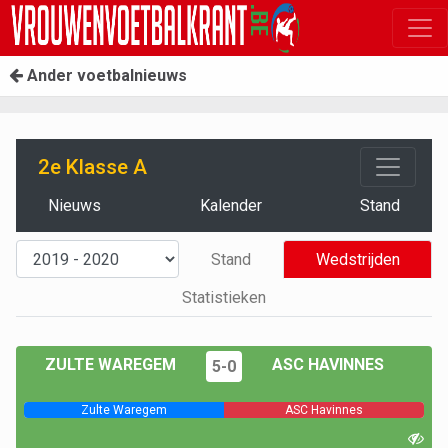
Ander voetbalnieuws
2e Klasse A
Nieuws
Kalender
Stand
Stand
Wedstrijden
Statistieken
ZULTE WAREGEM
ASC HAVINNES
5-0
Zulte Waregem
ASC Havinnes