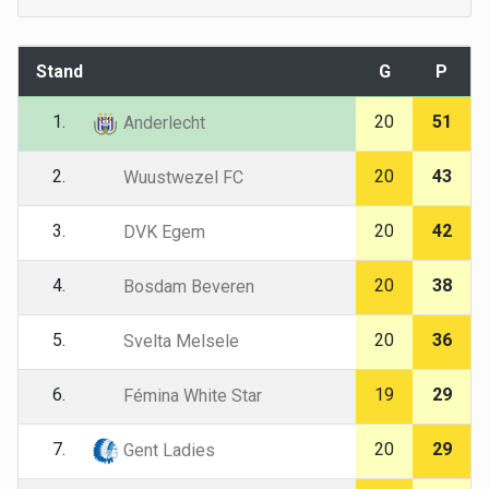
Stand
G
P
1.
20
51
Anderlecht
2.
20
43
Wuustwezel FC
3.
20
42
DVK Egem
4.
20
38
Bosdam Beveren
5.
20
36
Svelta Melsele
6.
19
29
Fémina White Star
7.
20
29
Gent Ladies