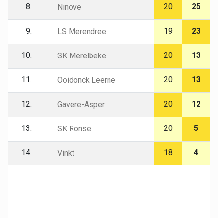
8.
20
25
Ninove
9.
19
23
LS Merendree
10.
20
13
SK Merelbeke
11.
20
13
Ooidonck Leerne
12.
20
12
Gavere-Asper
13.
20
5
SK Ronse
14.
18
4
Vinkt