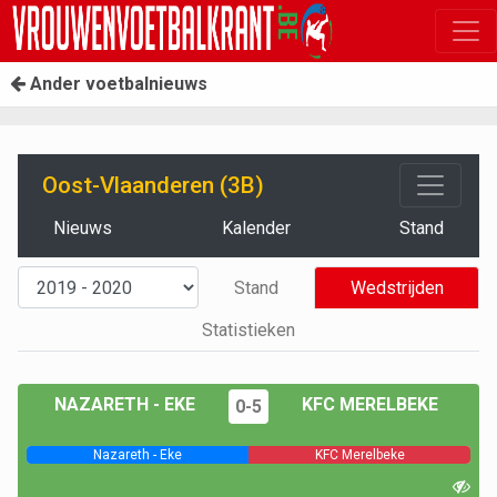
Ander voetbalnieuws
Oost-Vlaanderen (3B)
Nieuws
Kalender
Stand
Stand
Wedstrijden
Statistieken
NAZARETH - EKE
KFC MERELBEKE
0-5
Nazareth - Eke
KFC Merelbeke