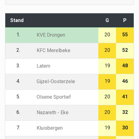
Stand
G
P
1.
20
55
KVE Drongen
2.
20
52
KFC Merelbeke
3.
19
48
Latem
4.
19
46
Gijzel-Oosterzele
5.
20
41
Olsene Sportief
6.
20
32
Nazareth - Eke
7.
19
30
Kluisbergen