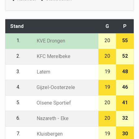
Stand
G
P
1.
20
55
KVE Drongen
2.
20
52
KFC Merelbeke
3.
19
48
Latem
4.
19
46
Gijzel-Oosterzele
5.
20
41
Olsene Sportief
6.
20
32
Nazareth - Eke
7.
19
30
Kluisbergen