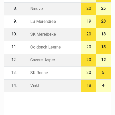
8.
20
25
Ninove
9.
19
23
LS Merendree
10.
20
13
SK Merelbeke
11.
20
13
Ooidonck Leerne
12.
20
12
Gavere-Asper
13.
20
5
SK Ronse
14.
18
4
Vinkt