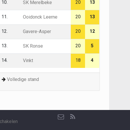
10.
20
13
SK Merelbeke
11.
20
13
Ooidonck Leerne
12.
20
12
Gavere-Asper
13.
20
5
SK Ronse
14.
18
4
Vinkt
Volledige stand
chakelen