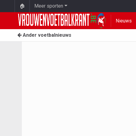
🏠
Meer sporten
Nieuws
Ander voetbalnieuws