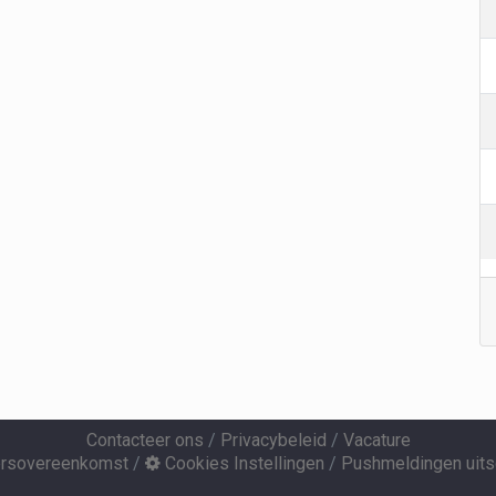
Contacteer ons
/
Privacybeleid
/
Vacature
ersovereenkomst
/
Cookies Instellingen
/
Pushmeldingen uits