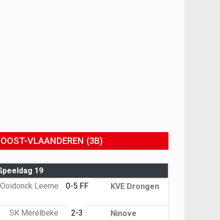
OOST-VLAANDEREN (3B)
Speeldag 19
Ooidonck Leerne
0-5 FF
KVE Drongen
SK Merelbeke
2-3
Ninove