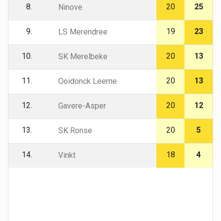
8.
20
25
Ninove
9.
19
23
LS Merendree
10.
20
13
SK Merelbeke
11.
20
13
Ooidonck Leerne
12.
20
12
Gavere-Asper
13.
20
5
SK Ronse
14.
18
4
Vinkt