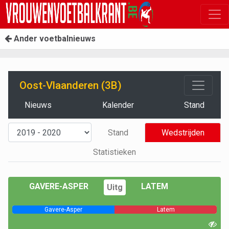
Ander voetbalnieuws
Oost-Vlaanderen (3B)
Nieuws
Kalender
Stand
Stand
Wedstrijden
Statistieken
GAVERE-ASPER
LATEM
Uitg
Gavere-Asper
Latem