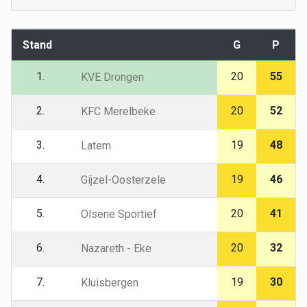
Stand
G
P
1.
20
55
KVE Drongen
2.
20
52
KFC Merelbeke
3.
19
48
Latem
4.
19
46
Gijzel-Oosterzele
5.
20
41
Olsene Sportief
6.
20
32
Nazareth - Eke
7.
19
30
Kluisbergen