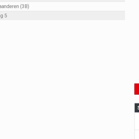
aanderen (3B)
g 5