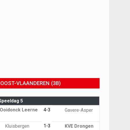
OOST-VLAANDEREN (3B)
Speeldag 5
Ooidonck Leerne
4-3
Gavere-Asper
1-3
Kluisbergen
KVE Drongen