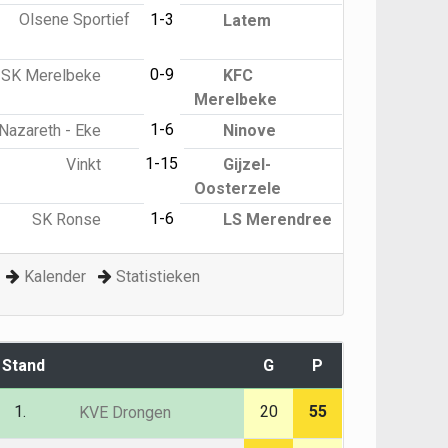
Olsene Sportief
1-3
Latem
0-9
SK Merelbeke
KFC
Merelbeke
1-6
Nazareth - Eke
Ninove
1-15
Vinkt
Gijzel-
Oosterzele
1-6
SK Ronse
LS Merendree
Kalender
Statistieken
Stand
G
P
1.
20
55
KVE Drongen