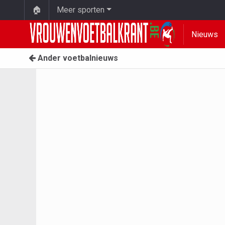
🏠
Meer sporten
Nieuws
Ander voetbalnieuws