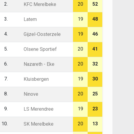
2.
20
52
KFC Merelbeke
3.
19
48
Latem
4.
19
46
Gijzel-Oosterzele
5.
20
41
Olsene Sportief
6.
20
32
Nazareth - Eke
7.
19
30
Kluisbergen
8.
20
25
Ninove
9.
19
23
LS Merendree
10.
20
13
SK Merelbeke