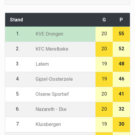
Stand
G
P
1.
20
55
KVE Drongen
2.
20
52
KFC Merelbeke
3.
19
48
Latem
4.
19
46
Gijzel-Oosterzele
5.
20
41
Olsene Sportief
6.
20
32
Nazareth - Eke
7.
19
30
Kluisbergen