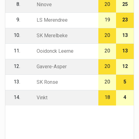
8.
20
25
Ninove
9.
19
23
LS Merendree
10.
20
13
SK Merelbeke
11.
20
13
Ooidonck Leerne
12.
20
12
Gavere-Asper
13.
20
5
SK Ronse
14.
18
4
Vinkt