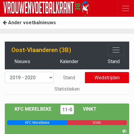
Ander voetbalnieuws
Oost-Vlaanderen (3B)
Nieuws
Kalender
Stand
Stand
Wedstrijden
Statistieken
KFC MERELBEKE
VINKT
11-0
KFC Merelbeke
Vinkt