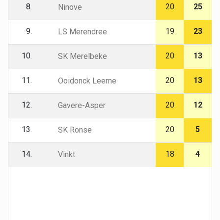
8.
20
25
Ninove
9.
19
23
LS Merendree
10.
20
13
SK Merelbeke
11.
20
13
Ooidonck Leerne
12.
20
12
Gavere-Asper
13.
20
5
SK Ronse
14.
18
4
Vinkt