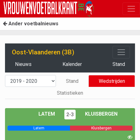
Ander voetbalnieuws
Oost-Vlaanderen (3B)
Nieuws
Kalender
Stand
Stand
Wedstrijden
Statistieken
LATEM
KLUISBERGEN
2-3
Latem
Kluisbergen