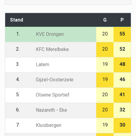
Stand
G
P
1.
20
55
KVE Drongen
2.
20
52
KFC Merelbeke
3.
19
48
Latem
4.
19
46
Gijzel-Oosterzele
5.
20
41
Olsene Sportief
6.
20
32
Nazareth - Eke
7.
19
30
Kluisbergen